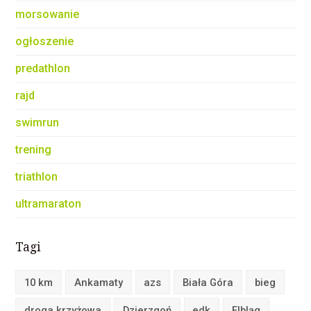
morsowanie
ogłoszenie
predathlon
rajd
swimrun
trening
triathlon
ultramaraton
Tagi
10 km
Ankamaty
azs
Biała Góra
bieg
droga krzyżowa
Dzierzgoń
edk
Elbląg