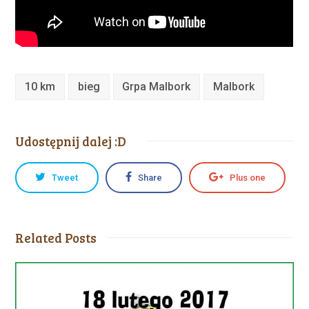
10 km
bieg
Grpa Malbork
Malbork
Udostępnij dalej :D
Tweet
Share
Plus one
Related Posts