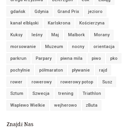
gdańsk
Gdynia
Grand Prix
jezioro
kanał elbląski
Karlskrona
Kościerzyna
Kuksy
leśny
Maj
Malbork
Morany
morsowanie
Muzeum
nocny
orientacja
parkrun
Parpary
piwna mila
piwo
pko
pochylnie
półmaraton
pływanie
rajd
rower
rowerowy
rowerowy potop
Susz
Sztum
Szwecja
trening
Triathlon
Waplewo Wielkie
wejherowo
zButa
Znajdź Nas