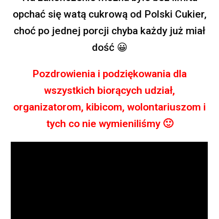
opchać się watą cukrową od Polski Cukier,
choć po jednej porcji chyba każdy już miał
dość
😀
Pozdrowienia i podziękowania dla
wszystkich biorących udział,
organizatorom, kibicom, wolontariuszom i
tych co nie wymieniliśmy
🙂