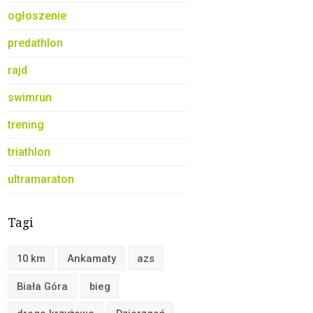
ogłoszenie
predathlon
rajd
swimrun
trening
triathlon
ultramaraton
Tagi
10 km
Ankamaty
azs
Biała Góra
bieg