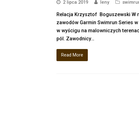
2 lipca 2019
leny
swimru
Relacja Krzysztof Boguszewski W mi
zawodów Garmin Swimrun Series w St
w wyścigu na malowniczych terenac
pól. Zawodnicy…
Read More