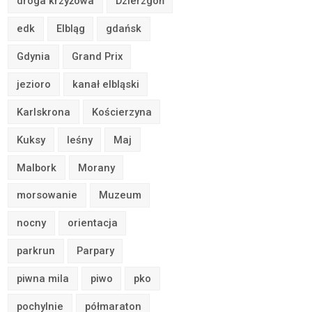
droga krzyżowa
Dzierzgoń
edk
Elbląg
gdańsk
Gdynia
Grand Prix
jezioro
kanał elbląski
Karlskrona
Kościerzyna
Kuksy
leśny
Maj
Malbork
Morany
morsowanie
Muzeum
nocny
orientacja
parkrun
Parpary
piwna mila
piwo
pko
pochylnie
półmaraton