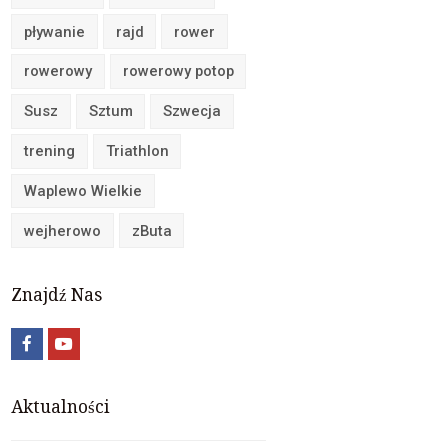
pływanie
rajd
rower
rowerowy
rowerowy potop
Susz
Sztum
Szwecja
trening
Triathlon
Waplewo Wielkie
wejherowo
zButa
Znajdź Nas
Aktualności